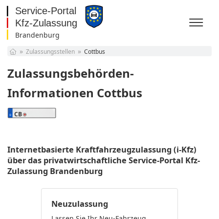
Brandenburg
Baden-Württemberg
Zulassungsstellen
Cottbus
Bayern
Berlin
Zulassungsbehörden-
Brandenburg
Bremen
Informationen Cottbus
Hamburg
Hessen
CB
Mecklenburg-
Vorpommern
Niedersachsen
Nordrhein-Westfalen
Internetbasierte Kraftfahrzeugzulassung (i-Kfz)
Rheinland-Pfalz
über das privatwirtschaftliche Service-Portal Kfz-
Saarland
Zulassung Brandenburg
Sachsen
Sachsen-Anhalt
Schleswig-Holstein
Neuzulassung
Thüringen
Lassen Sie Ihr Neu-Fahrzeug