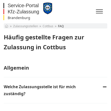
Brandenburg
Baden-Württemberg
Zulassungsstellen
Cottbus
FAQ
Bayern
Berlin
Häufig gestellte Fragen zur
Brandenburg
Bremen
Zulassung in Cottbus
Hamburg
Hessen
Mecklenburg-
Vorpommern
Allgemein
Niedersachsen
Nordrhein-Westfalen
Rheinland-Pfalz
Saarland
Welche Zulassungsstelle ist für mich
Sachsen
zuständig?
Sachsen-Anhalt
Schleswig-Holstein
Die Zuständigkeit der Zulassungsstellen hängt von Ihrer
Thüringen
Melde-Adresse, also Ihrem Wohnsitz, ab. Für die Online